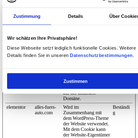
Die Cookie-Erklärung wurde das letzte Mal am 20/07/2023 von
Cookiebot
aktualisiert:
Zustimmung
Details
Über Cookie
Notwendig (2)
Notwendige Cookies helfen dabei, eine Webseite nutzbar zu
Wir schätzen Ihre Privatsphäre!
machen, indem sie Grundfunktionen wie Seitennavigation und
Zugriff auf sichere Bereiche der Webseite ermöglichen. Die
Diese Webseite setzt lediglich funktionelle Cookies. Weitere
Webseite kann ohne diese Cookies nicht richtig funktionieren.
Details finden Sie in unseren
Datenschutzbestimmungen
.
Maximale
Name
Anbieter
Zweck
Speicherda
CookieCons
Cookiebot
Speichert den
1 Jahr
Zustimmen
ent
Zustimmungsstatus des
Benutzers für Cookies
auf der aktuellen
Domäne.
elementor
alles-fuers-
Wird im
Beständi
auto.com
Zusammenhang mit
g
dem WordPress-Theme
der Website verwendet.
Mit dem Cookie kann
der Website-Eigentümer