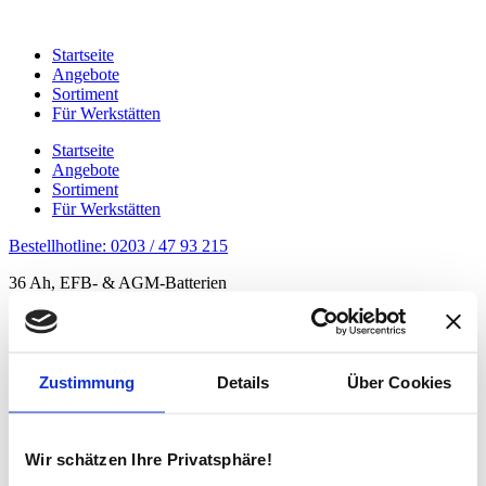
Zum
Inhalt
Startseite
springen
Angebote
Sortiment
Für Werkstätten
Startseite
Angebote
Sortiment
Für Werkstätten
Bestellhotline: 0203 / 47 93 215
36 Ah, EFB- & AGM-Batterien
Zuverlässige Qualität von Keckeisen!
Routenplaner
Zustimmung
Details
Über Cookies
Kontakt:
Telefon
0203 / 47 93 215
Fax
0203 / 47 93 216
Wir schätzen Ihre Privatsphäre!
Adresse: