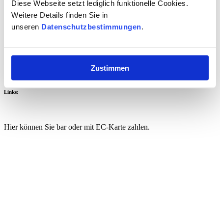
Diese Webseite setzt lediglich funktionelle Cookies.
Weitere Details finden Sie in
Kaiser-Friedrich-Str.248
unseren
Datenschutzbestimmungen
.
47617 Duisburg
Öffnungszeiten:
Montag – Freitag
8:00 – 18:00 Uhr
Zustimmen
Samstag
9:00 – 13:00 Uhr
Links:
Impressum
Datenschutz
Kontakt
Hier können Sie bar oder mit EC-Karte zahlen.